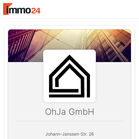
Accessibility
Modus
aktivieren
zur
Navigation
zum
Inhalt
OhJa GmbH
Johann-Janssen-Str. 26