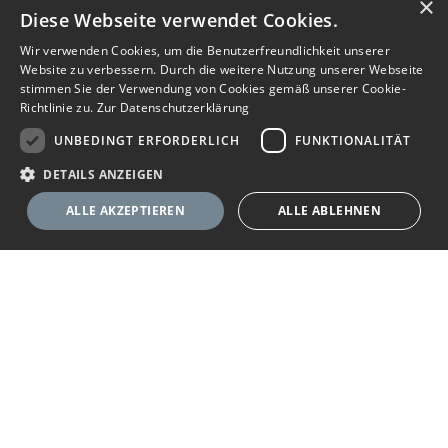
×
Diese Webseite verwendet Cookies.
Wir verwenden Cookies, um die Benutzerfreundlichkeit unserer
Website zu verbessern. Durch die weitere Nutzung unserer Webseite
stimmen Sie der Verwendung von Cookies gemäß unserer Cookie-
Richtlinie zu.
Zur Datenschutzerklärung
UNBEDINGT ERFORDERLICH
FUNKTIONALITÄT
DETAILS ANZEIGEN
ALLE AKZEPTIEREN
ALLE ABLEHNEN
Unbedingt erforderlich
Funktionalität
Ihr Immobilienportal
Unbedingt erforderliche Cookies ermöglichen wesentliche Kernfunktionen
der Website wie die Benutzeranmeldung und die Kontoverwaltung. Ohne
die unbedingt erforderlichen Cookies kann die Website nicht
Sie suchen eine neue Wohnung, wollen ein Haus kaufen oder
ordnungsgemäß verwendet werden.
halten Ausschau nach geeigneten Räumlichkeiten für Ihr
Anbieter
/
Name
Ablaufdatum
Beschreibung
Unternehmen? Das Immobilienportal bietet Ihnen umfassende
Domäne
Angebote zu Wohn- und Gewerbe-Immobilien. Finden Sie im