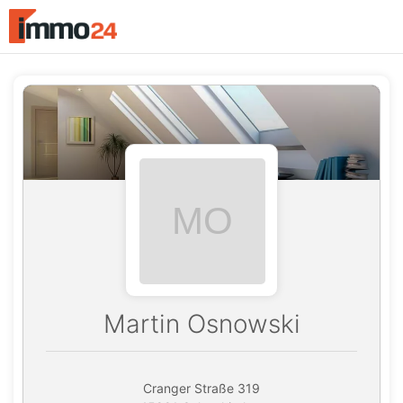
Accessibility
Modus
aktivieren
zur
Navigation
zum
Inhalt
Martin Osnowski
Cranger Straße 319