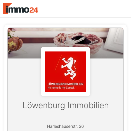
Accessibility
Modus
aktivieren
zur
Navigation
zum
Inhalt
Löwenburg Immobilien
Harleshäuserstr. 26