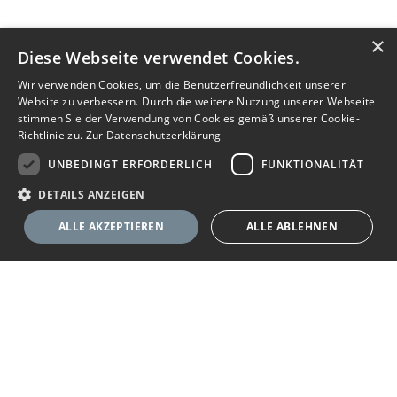
×
Diese Webseite verwendet Cookies.
Wir verwenden Cookies, um die Benutzerfreundlichkeit unserer
Website zu verbessern. Durch die weitere Nutzung unserer Webseite
stimmen Sie der Verwendung von Cookies gemäß unserer Cookie-
Richtlinie zu.
Zur Datenschutzerklärung
UNBEDINGT ERFORDERLICH
FUNKTIONALITÄT
DETAILS ANZEIGEN
ALLE AKZEPTIEREN
ALLE ABLEHNEN
Unbedingt erforderlich
Funktionalität
Ihr Immobilienportal
Unbedingt erforderliche Cookies ermöglichen wesentliche Kernfunktionen
der Website wie die Benutzeranmeldung und die Kontoverwaltung. Ohne
die unbedingt erforderlichen Cookies kann die Website nicht
Sie suchen eine neue Wohnung, wollen ein Haus kaufen oder
ordnungsgemäß verwendet werden.
halten Ausschau nach geeigneten Räumlichkeiten für Ihr