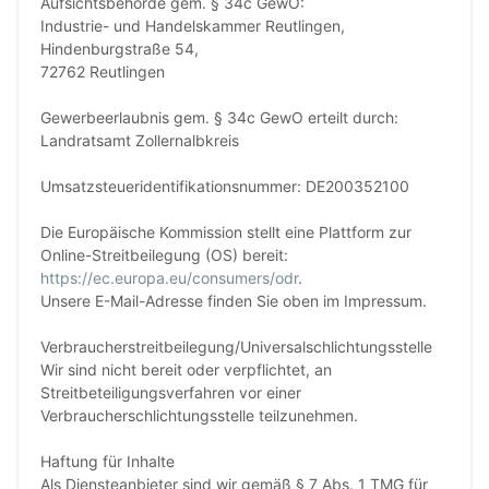
Aufsichtsbehörde gem. § 34c GewO:
Industrie- und Handelskammer Reutlingen,
Hindenburgstraße 54,
72762 Reutlingen
Gewerbeerlaubnis gem. § 34c GewO erteilt durch:
Landratsamt Zollernalbkreis
Umsatzsteueridentifikationsnummer: DE200352100
Die Europäische Kommission stellt eine Plattform zur
Online-Streitbeilegung (OS) bereit:
https://ec.europa.eu/consumers/odr
.
Unsere E-Mail-Adresse finden Sie oben im Impressum.
Verbraucher­streit­beilegung/Universal­schlichtungs­stelle
Wir sind nicht bereit oder verpflichtet, an
Streitbeteiligungsverfahren vor einer
Verbraucherschlichtungsstelle teilzunehmen.
Haftung für Inhalte
Als Diensteanbieter sind wir gemäß § 7 Abs. 1 TMG für