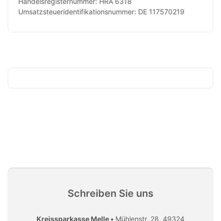
Handelsregisternummer: HRA 6318
Umsatzsteueridentifikationsnummer: DE 117570219
Schreiben Sie uns
Kreissparkasse Melle •
Mühlenstr. 28, 49324