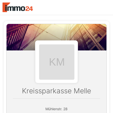
Accessibility
Modus
aktivieren
zur
Navigation
zum
Inhalt
Kreissparkasse Melle
Mühlenstr. 28