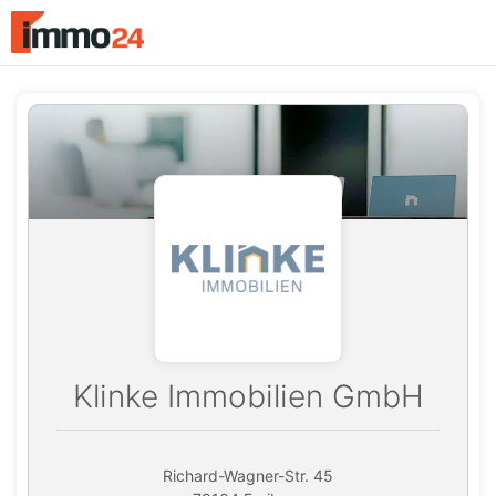
Accessibility
Modus
aktivieren
zur
Navigation
zum
Inhalt
Klinke Immobilien GmbH
Richard-Wagner-Str. 45