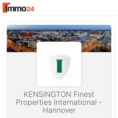
Accessibility
Modus
aktivieren
zur
Navigation
zum
Inhalt
KENSINGTON Finest
Properties International -
Hannover