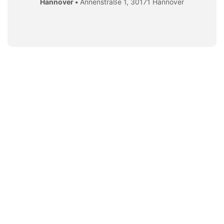
Hannover •
Annenstraße 1, 30171 Hannover