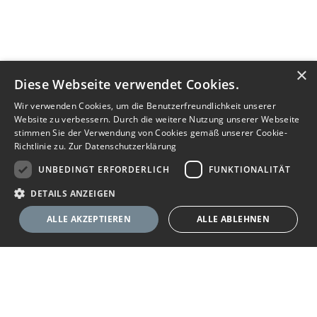
×
Diese Webseite verwendet Cookies.
Wir verwenden Cookies, um die Benutzerfreundlichkeit unserer
Website zu verbessern. Durch die weitere Nutzung unserer Webseite
stimmen Sie der Verwendung von Cookies gemäß unserer Cookie-
Richtlinie zu.
Zur Datenschutzerklärung
UNBEDINGT ERFORDERLICH
FUNKTIONALITÄT
DETAILS ANZEIGEN
ALLE AKZEPTIEREN
ALLE ABLEHNEN
Unbedingt erforderlich
Funktionalität
Ihr Immobilienportal
Unbedingt erforderliche Cookies ermöglichen wesentliche Kernfunktionen
der Website wie die Benutzeranmeldung und die Kontoverwaltung. Ohne