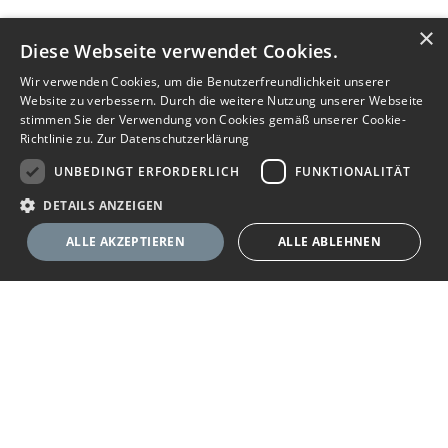
×
Diese Webseite verwendet Cookies.
Wir verwenden Cookies, um die Benutzerfreundlichkeit unserer
Website zu verbessern. Durch die weitere Nutzung unserer Webseite
stimmen Sie der Verwendung von Cookies gemäß unserer Cookie-
Richtlinie zu.
Zur Datenschutzerklärung
UNBEDINGT ERFORDERLICH
FUNKTIONALITÄT
DETAILS ANZEIGEN
ALLE AKZEPTIEREN
ALLE ABLEHNEN
Unbedingt erforderlich
Funktionalität
Ihr Immobilienportal
Unbedingt erforderliche Cookies ermöglichen wesentliche Kernfunktionen
der Website wie die Benutzeranmeldung und die Kontoverwaltung. Ohne
die unbedingt erforderlichen Cookies kann die Website nicht
Sie suchen eine neue Wohnung, wollen ein Haus kaufen oder
ordnungsgemäß verwendet werden.
halten Ausschau nach geeigneten Räumlichkeiten für Ihr
Anbieter
/
Name
Ablaufdatum
Beschreibung