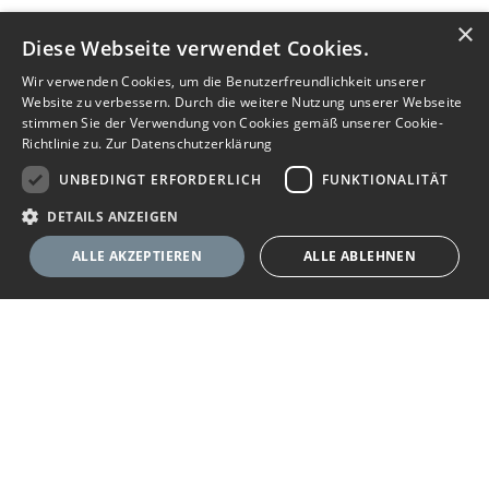
×
Diese Webseite verwendet Cookies.
Wir verwenden Cookies, um die Benutzerfreundlichkeit unserer
Website zu verbessern. Durch die weitere Nutzung unserer Webseite
stimmen Sie der Verwendung von Cookies gemäß unserer Cookie-
Richtlinie zu.
Zur Datenschutzerklärung
UNBEDINGT ERFORDERLICH
FUNKTIONALITÄT
DETAILS ANZEIGEN
ALLE AKZEPTIEREN
ALLE ABLEHNEN
Unbedingt erforderlich
Funktionalität
Ihr Immobilienportal
Unbedingt erforderliche Cookies ermöglichen wesentliche Kernfunktionen
der Website wie die Benutzeranmeldung und die Kontoverwaltung. Ohne
die unbedingt erforderlichen Cookies kann die Website nicht
Sie suchen eine neue Wohnung, wollen ein Haus kaufen oder
ordnungsgemäß verwendet werden.
halten Ausschau nach geeigneten Räumlichkeiten für Ihr
Anbieter
/
Name
Ablaufdatum
Beschreibung
Unternehmen? Das Immobilienportal bietet Ihnen umfassende
Domäne