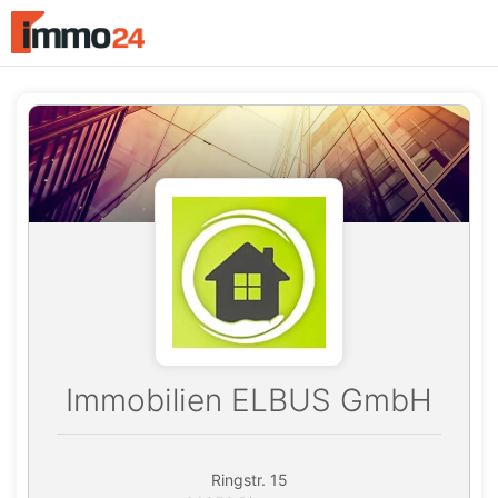
Accessibility
Modus
aktivieren
zur
Navigation
zum
Inhalt
Immobilien ELBUS GmbH
Ringstr. 15