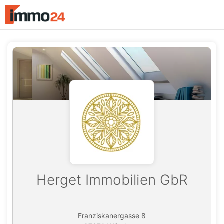
Accessibility
Modus
aktivieren
zur
Navigation
zum
Inhalt
Herget Immobilien GbR
Franziskanergasse 8