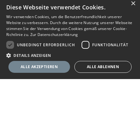
×
Diese Webseite verwendet Cookies.
Wir verwenden Cookies, um die Benutzerfreundlichkeit unserer
Website zu verbessern. Durch die weitere Nutzung unserer Webseite
stimmen Sie der Verwendung von Cookies gemäß unserer Cookie-
Richtlinie zu.
Zur Datenschutzerklärung
UNBEDINGT ERFORDERLICH
FUNKTIONALITÄT
DETAILS ANZEIGEN
ALLE AKZEPTIEREN
ALLE ABLEHNEN
Unbedingt erforderlich
Funktionalität
Ihr Immobilienportal
Unbedingt erforderliche Cookies ermöglichen wesentliche Kernfunktionen
der Website wie die Benutzeranmeldung und die Kontoverwaltung. Ohne
die unbedingt erforderlichen Cookies kann die Website nicht
Sie suchen eine neue Wohnung, wollen ein Haus kaufen oder
ordnungsgemäß verwendet werden.
halten Ausschau nach geeigneten Räumlichkeiten für Ihr
Anbieter
/
Name
Ablaufdatum
Beschreibung
Unternehmen? Das Immobilienportal bietet Ihnen umfassende
Domäne
Angebote zu Wohn- und Gewerbe-Immobilien. Finden Sie im