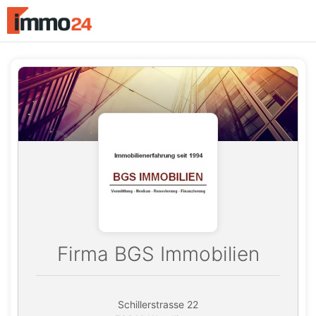
Accessibility
Modus
aktivieren
zur
Navigation
zum
Inhalt
Firma BGS Immobilien
Schillerstrasse 22