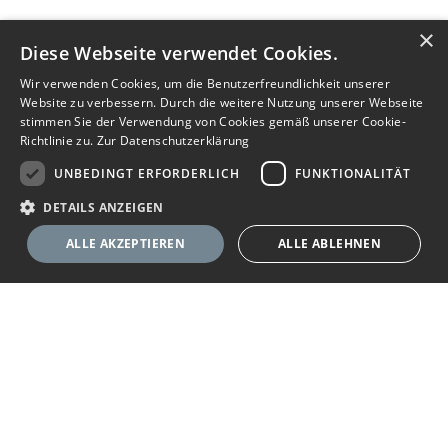
×
Diese Webseite verwendet Cookies.
Wir verwenden Cookies, um die Benutzerfreundlichkeit unserer
Website zu verbessern. Durch die weitere Nutzung unserer Webseite
stimmen Sie der Verwendung von Cookies gemäß unserer Cookie-
Richtlinie zu.
Zur Datenschutzerklärung
UNBEDINGT ERFORDERLICH
FUNKTIONALITÄT
DETAILS ANZEIGEN
ALLE AKZEPTIEREN
ALLE ABLEHNEN
Unbedingt erforderlich
Funktionalität
Ihr Immobilienportal
Unbedingt erforderliche Cookies ermöglichen wesentliche Kernfunktionen
der Website wie die Benutzeranmeldung und die Kontoverwaltung. Ohne
die unbedingt erforderlichen Cookies kann die Website nicht
Sie suchen eine neue Wohnung, wollen ein Haus kaufen oder
ordnungsgemäß verwendet werden.
halten Ausschau nach geeigneten Räumlichkeiten für Ihr
Anbieter
/
Name
Ablaufdatum
Beschreibung