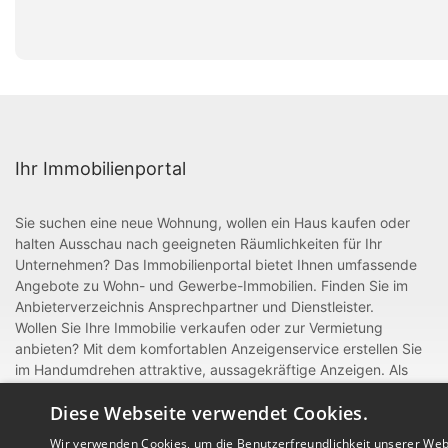
Ihr Immobilienportal
Sie suchen eine neue Wohnung, wollen ein Haus kaufen oder
halten Ausschau nach geeigneten Räumlichkeiten für Ihr
Unternehmen? Das Immobilienportal bietet Ihnen umfassende
Angebote zu Wohn- und Gewerbe-Immobilien. Finden Sie im
Anbieterverzeichnis Ansprechpartner und Dienstleister.
Wollen Sie Ihre Immobilie verkaufen oder zur Vermietung
anbieten? Mit dem komfortablen Anzeigenservice erstellen Sie
im Handumdrehen attraktive, aussagekräftige Anzeigen. Als
gewerblicher Anbieter oder Dienstleister rund um Bau und
Diese Webseite verwendet Cookies.
Handwerk können Sie sich zudem mit einem Eintrag im
Anbieterverzeichnis präsentieren.
Wir verwenden Cookies, um die Benutzerfreundlichkeit unserer Web