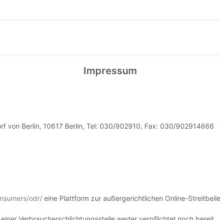
Impressum
rf von Berlin, 10617 Berlin, Tel: 030/902910, Fax: 030/902914666
onsumers/odr/
eine Plattform zur außergerichtlichen Online-Streitbeil
einer Verbraucherschlichtungsstelle weder verpflichtet noch bereit.