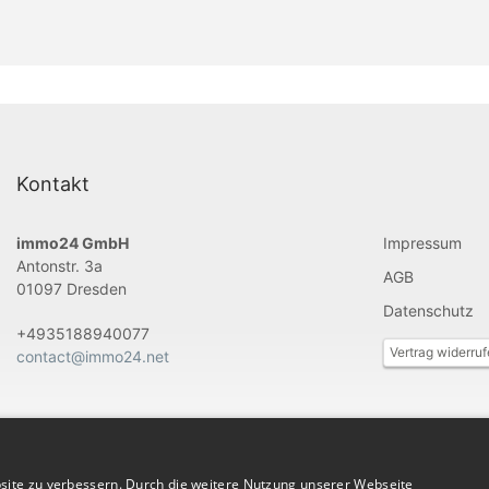
Kontakt
immo24 GmbH
Impressum
Antonstr. 3a
AGB
01097 Dresden
Datenschutz
+4935188940077
Vertrag widerru
contact@immo24.net
site zu verbessern. Durch die weitere Nutzung unserer Webseite