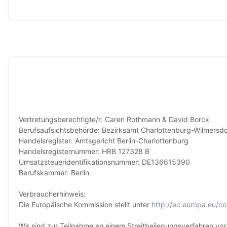
Vertretungsberechtigte/r: Caren Rothmann & David Borck
Berufsaufsichtsbehörde: Bezirksamt Charlottenburg-Wilmersdo
Handelsregister: Amtsgericht Berlin-Charlottenburg
Handelsregisternummer: HRB 127328 B
Umsatzsteueridentifikationsnummer: DE136615390
Berufskammer: Berlin
Verbraucherhinweis:
Die Europäische Kommission stellt unter
http://ec.europa.eu/c
Wir sind zur Teilnahme an einem Streitbeilegungsverfahren vor 