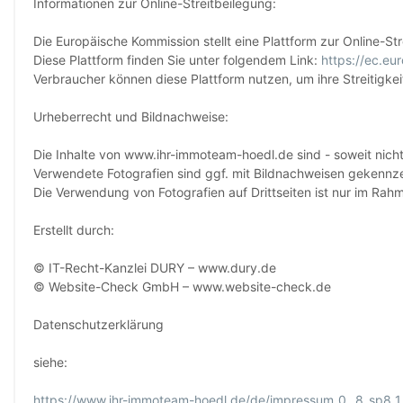
Informationen zur Online-Streitbeilegung:
Die Europäische Kommission stellt eine Plattform zur Online-Str
Diese Plattform finden Sie unter folgendem Link:
https://ec.eu
Verbraucher können diese Plattform nutzen, um ihre Streitigke
Urheberrecht und Bildnachweise:
Die Inhalte von www.ihr-immoteam-hoedl.de sind - soweit nic
Verwendete Fotografien sind ggf. mit Bildnachweisen gekennzei
Die Verwendung von Fotografien auf Drittseiten ist nur im Rah
Erstellt durch:
© IT-Recht-Kanzlei DURY – www.dury.de
© Website-Check GmbH – www.website-check.de
Datenschutzerklärung
siehe:
https://www.ihr-immoteam-hoedl.de/de/impressum_0__8_sp8_1