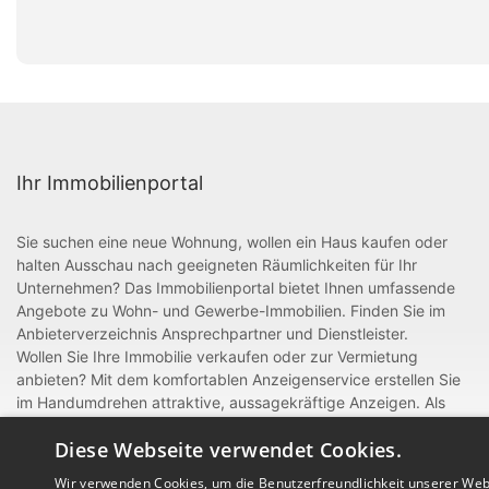
Ihr Immobilienportal
Sie suchen eine neue Wohnung, wollen ein Haus kaufen oder
halten Ausschau nach geeigneten Räumlichkeiten für Ihr
Unternehmen? Das Immobilienportal bietet Ihnen umfassende
Angebote zu Wohn- und Gewerbe-Immobilien. Finden Sie im
Anbieterverzeichnis Ansprechpartner und Dienstleister.
Wollen Sie Ihre Immobilie verkaufen oder zur Vermietung
anbieten? Mit dem komfortablen Anzeigenservice erstellen Sie
im Handumdrehen attraktive, aussagekräftige Anzeigen. Als
gewerblicher Anbieter oder Dienstleister rund um Bau und
Diese Webseite verwendet Cookies.
Handwerk können Sie sich zudem mit einem Eintrag im
Anbieterverzeichnis präsentieren.
Wir verwenden Cookies, um die Benutzerfreundlichkeit unserer Web