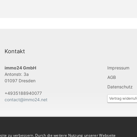
Kontakt
immo24 GmbH
Impressum
Antonstr. 3a
AGB
01097 Dresden
Datenschutz
+4935188940077
Vertrag widerru
contact@immo24.net
site zu verbessern. Durch die weitere Nutzung unserer Webseite