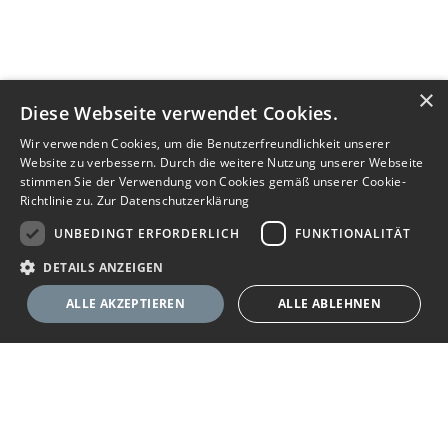
×
Diese Webseite verwendet Cookies.
Wir verwenden Cookies, um die Benutzerfreundlichkeit unserer
Website zu verbessern. Durch die weitere Nutzung unserer Webseite
stimmen Sie der Verwendung von Cookies gemäß unserer Cookie-
Richtlinie zu.
Zur Datenschutzerklärung
UNBEDINGT ERFORDERLICH
FUNKTIONALITÄT
DETAILS ANZEIGEN
ALLE AKZEPTIEREN
ALLE ABLEHNEN
Unbedingt erforderlich
Funktionalität
Ihr Immobilienportal
Unbedingt erforderliche Cookies ermöglichen wesentliche Kernfunktionen
der Website wie die Benutzeranmeldung und die Kontoverwaltung. Ohne