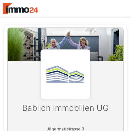
Accessibility
Modus
aktivieren
zur
Navigation
zum
Inhalt
Babilon Immobilien UG
Jägermattstrasse 3