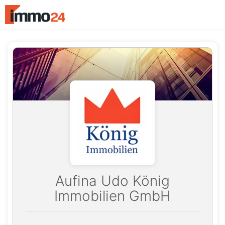
Accessibility
Modus
aktivieren
zur
Navigation
zum
Inhalt
Aufina Udo König
Immobilien GmbH