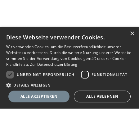
×
Diese Webseite verwendet Cookies.
Wir verwenden Cookies, um die Benutzerfreundlichkeit unserer
Website zu verbessern. Durch die weitere Nutzung unserer Webseite
stimmen Sie der Verwendung von Cookies gemäß unserer Cookie-
Richtlinie zu.
Zur Datenschutzerklärung
UNBEDINGT ERFORDERLICH
FUNKTIONALITÄT
DETAILS ANZEIGEN
ALLE AKZEPTIEREN
ALLE ABLEHNEN
Unbedingt erforderlich
Funktionalität
Ihr Immobilienportal
Unbedingt erforderliche Cookies ermöglichen wesentliche Kernfunktionen
der Website wie die Benutzeranmeldung und die Kontoverwaltung. Ohne