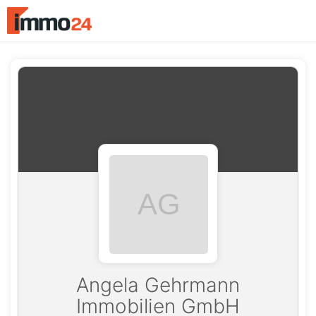
Accessibility
Modus
aktivieren
zur
Navigation
zum
Inhalt
Angela Gehrmann
Immobilien GmbH