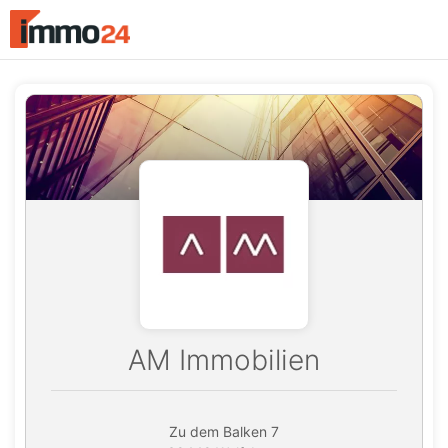
Accessibility
Modus
aktivieren
zur
Navigation
zum
Inhalt
AM Immobilien
Zu dem Balken 7